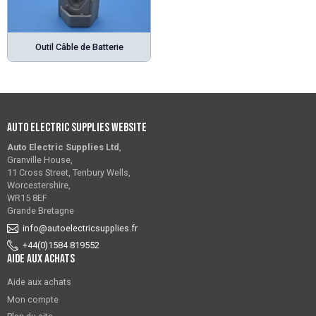
Outil Câble de Batterie
Auto Electric Supplies Website
Auto Electric Supplies Ltd
,
Granville House,
11 Cross Street, Tenbury Wells,
Worcestershire,
WR15 8EF
Grande Bretagne
info@autoelectricsupplies.fr
+44(0)1584 819552
Aide aux achats
Aide aux achats
Mon compte