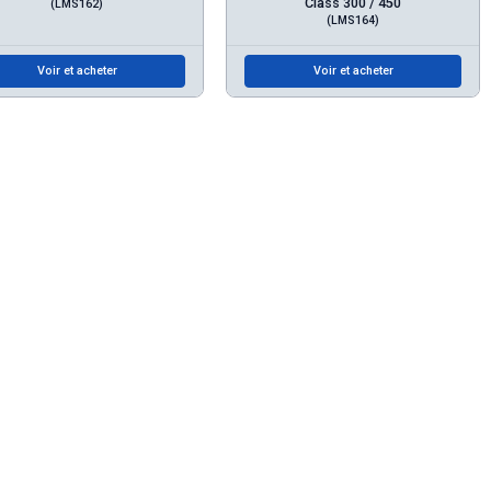
Class 300 / 450
(LMS162)
(LMS164)
Voir et acheter
Voir et acheter