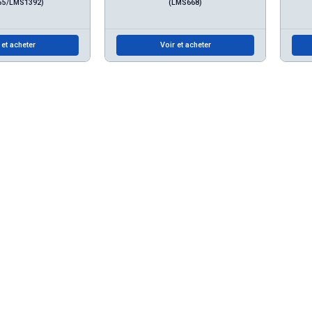
55/LMS1392)
(LMS668)
 et acheter
Voir et acheter