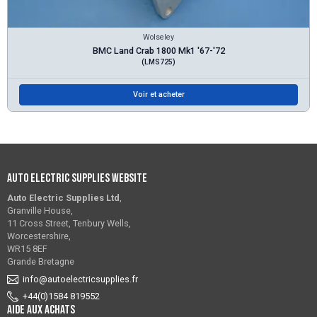
Wolseley
BMC Land Crab 1800 Mk1 '67-'72
(LMS725)
Voir et acheter
Auto Electric Supplies Website
Auto Electric Supplies Ltd
,
Granville House,
11 Cross Street, Tenbury Wells,
Worcestershire,
WR15 8EF
Grande Bretagne
info@autoelectricsupplies.fr
+44(0)1584 819552
Aide aux achats