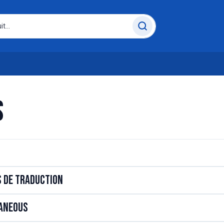
s
s de traduction
aneous