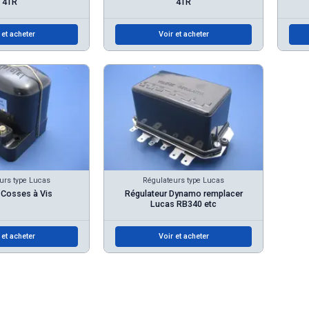
4TR
4TR
 et acheter
Voir et acheter
urs type Lucas
Régulateurs type Lucas
 Cosses à Vis
Régulateur Dynamo remplacer
Lucas RB340 etc
 et acheter
Voir et acheter