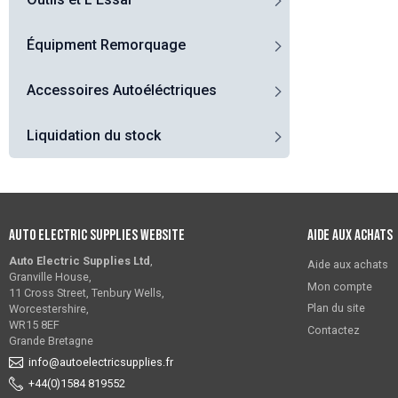
Équipment Remorquage
Accessoires Autoéléctriques
Liquidation du stock
Auto Electric Supplies Website
Aide aux achats
Auto Electric Supplies Ltd
,
Aide aux achats
Granville House,
Mon compte
11 Cross Street, Tenbury Wells,
Plan du site
Worcestershire,
WR15 8EF
Contactez
Grande Bretagne
info@autoelectricsupplies.fr
+44(0)1584 819552