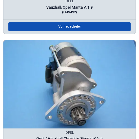
OPEL
Vauxhall/Opel Manta A 1.9
(LMS492)
Voir et acheter
OPEL
Opel / Vauxhall Chevette/Firenza/Viva