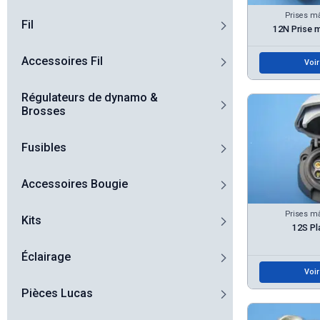
Prises mâ
Fil
12N Prise m
Accessoires Fil
Voir
Régulateurs de dynamo &
Brosses
Fusibles
Accessoires Bougie
Prises mâ
Kits
12S Pl
Éclairage
Voir
Pièces Lucas