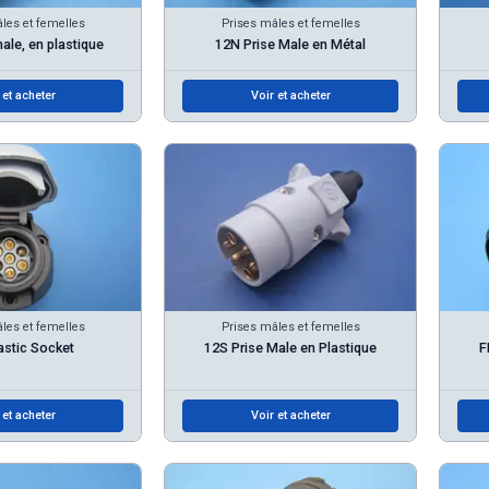
les et femelles
Prises mâles et femelles
ale, en plastique
12N Prise Male en Métal
 et acheter
Voir et acheter
les et femelles
Prises mâles et femelles
astic Socket
12S Prise Male en Plastique
F
 et acheter
Voir et acheter