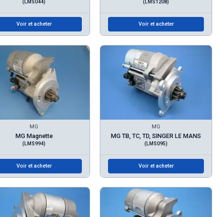
(LMS044)
(LMS1208)
Voir et acheter
Voir et acheter
MG
MG
MG Magnette
MG TB, TC, TD, SINGER LE MANS
(LMS994)
(LMS095)
Voir et acheter
Voir et acheter