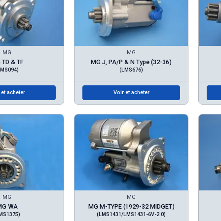
MG
MG
 TD & TF
MG J, PA/P & N Type (32-36)
LMS094)
(LMS676)
 et acheter
Voir et acheter
MG
MG
MG WA
MG M-TYPE (1929-32 MIDGET)
MS1375)
(LMS1431/LMS1431-6V-2.0)