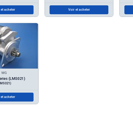
 et acheter
Voir et acheter
MG
eries (LMS021)
LMS021)
 et acheter