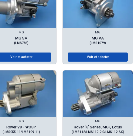
MG
MG
MG SA
MG VA
(LMS786)
(LMS1079)
Voir et acheter
Voir et acheter
MG
MG
Rover V8 - WOSP
Rover 'K' Series, MGF, Lotus
(LMS055-11/LMS109-11)
(LMS112/LMS112-2.0/LMS112-AX)