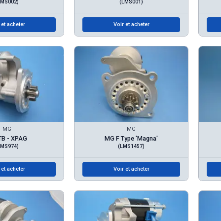
LMS002)
(LMS001)
 et acheter
Voir et acheter
MG
MG
TB - XPAG
MG F Type 'Magna'
LMS974)
(LMS1457)
 et acheter
Voir et acheter