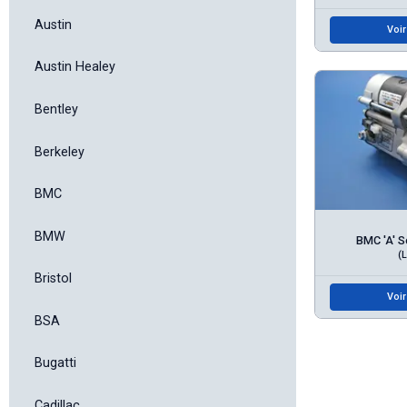
Austin
Voir
Austin Healey
Bentley
Berkeley
BMC
BMW
BMC 'A' S
(
Bristol
Voir
BSA
Bugatti
Cadillac