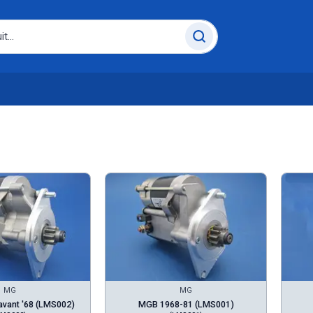
MG
MG
vant '68 (LMS002)
MGB 1968-81 (LMS001)