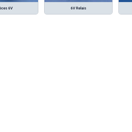
èces 6V
6V Relais