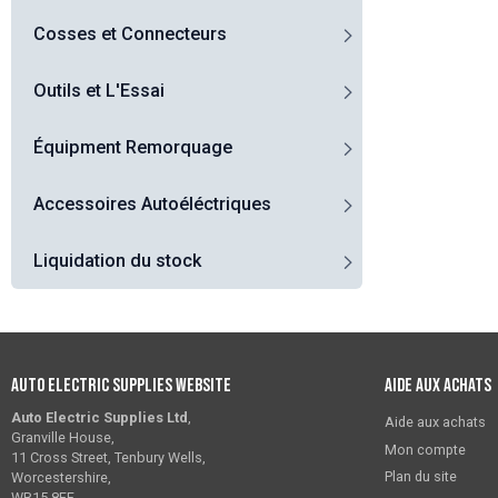
Cosses et Connecteurs
Outils et L'Essai
Équipment Remorquage
Accessoires Autoéléctriques
Liquidation du stock
Auto Electric Supplies Website
Aide aux achats
Auto Electric Supplies Ltd
,
Aide aux achats
Granville House,
Mon compte
11 Cross Street, Tenbury Wells,
Plan du site
Worcestershire,
WR15 8EF