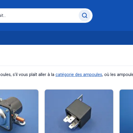
es, s'il vous plaît aller à la
catégorie des ampoules
, où les ampoule