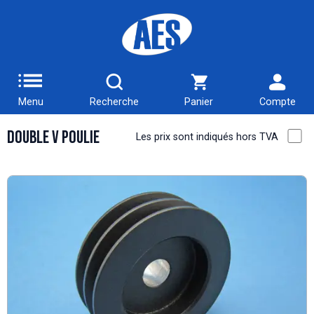
Menu
Recherche
Panier
Compte
Double V Poulie
Les prix sont indiqués hors TVA