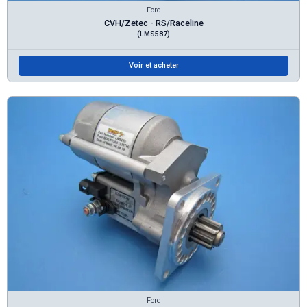
Ford
CVH/Zetec - RS/Raceline
(LMS587)
Voir et acheter
Ford