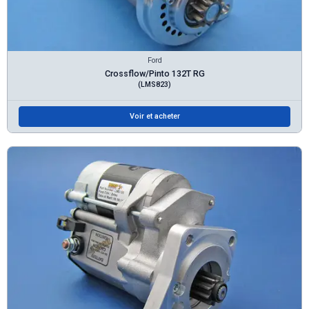
Ford
Crossflow/Pinto 132T RG
(LMS823)
Voir et acheter