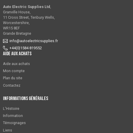
Auto Electric Supplies Ltd
,
Granville House,
11 Cross Street, Tenbury Wells,
Worcestershire,
WR15 8EF
Grande Bretagne
info@autoelectricsupplies.fr
+44(0)1584 819552
Aide aux achats
Aide aux achats
Mon compte
Plan du site
Contactez
Informations générales
L'Histoire
Information
Témoignages
Liens