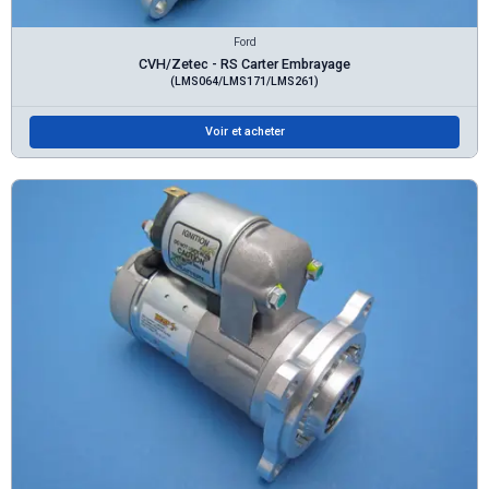
Ford
CVH/Zetec - RS Carter Embrayage
(LMS064/LMS171/LMS261)
Voir et acheter