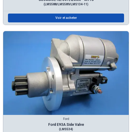
(LMS588/LMS589/LMS134-11)
Voir et acheter
Ford
Ford E93A Side Valve
(LMS534)