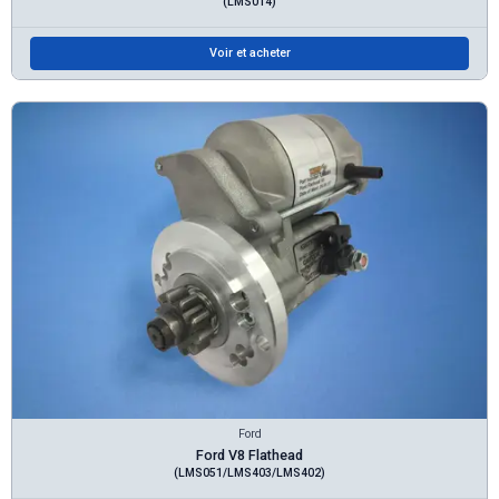
(LMS014)
Voir et acheter
Ford
Ford V8 Flathead
(LMS051/LMS403/LMS402)