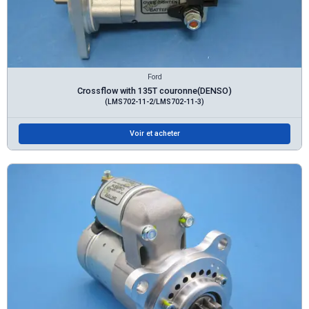
Ford
Crossflow with 135T couronne(DENSO)
(LMS702-11-2/LMS702-11-3)
Voir et acheter