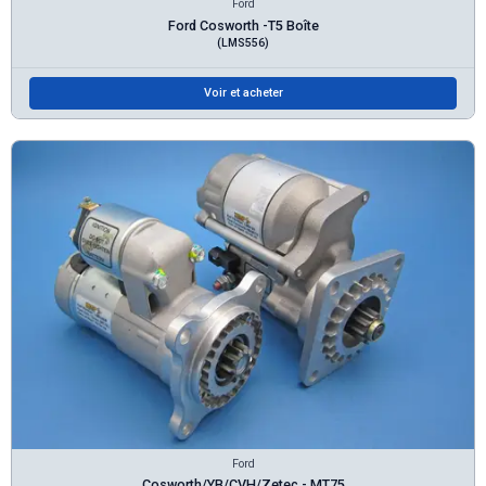
Ford
Ford Cosworth -T5 Boîte
(LMS556)
Voir et acheter
Ford
Cosworth/YB/CVH/Zetec - MT75