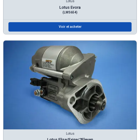
Lotus
Lotus Evora
(LMS654)
Voir et acheter
Lotus
Lotus Elise/Exige/2Eleven