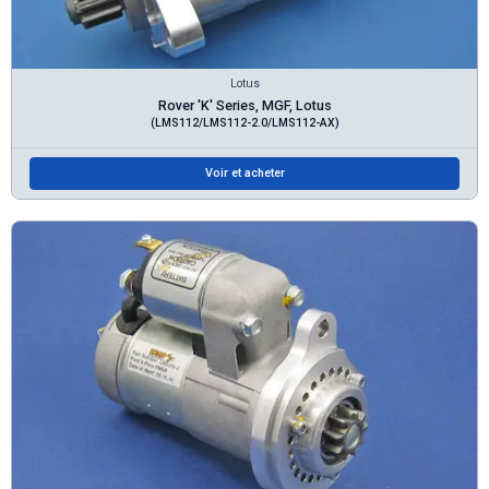
Lotus
Rover 'K' Series, MGF, Lotus
(LMS112/LMS112-2.0/LMS112-AX)
Voir et acheter