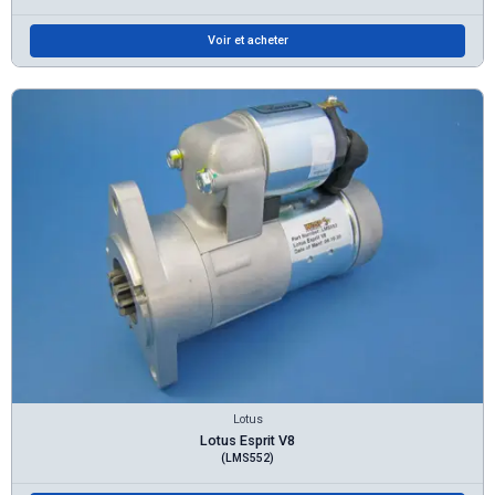
Voir et acheter
Lotus
Lotus Esprit V8
(LMS552)