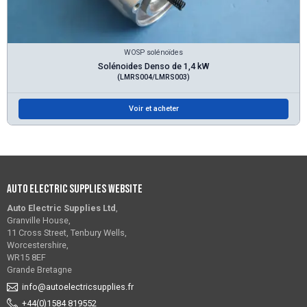
WOSP solénoïdes
Solénoides Denso de 1,4 kW
(LMRS004/LMRS003)
Voir et acheter
Auto Electric Supplies Website
Auto Electric Supplies Ltd
,
Granville House,
11 Cross Street, Tenbury Wells,
Worcestershire,
WR15 8EF
Grande Bretagne
info@autoelectricsupplies.fr
+44(0)1584 819552