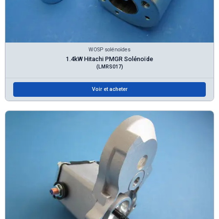
WOSP solénoïdes
1.4kW Hitachi PMGR Solénoïde
(LMRS017)
Voir et acheter