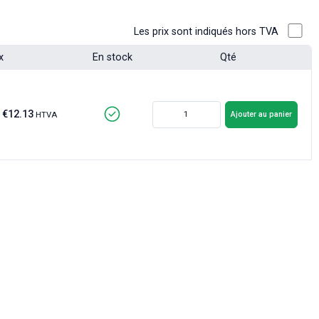
Les prix sont indiqués hors TVA
x
En stock
Qté
€12.13
Ajouter au panier
HTVA