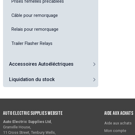
Prises femelles précâblées
Câble pour remorquage
Relais pour remorquage
Trailer Flasher Relays
Accessoires Autoéléctriques
Liquidation du stock
Auto Electric Supplies Website
Aide aux achats
Auto Electric Supplies Ltd
,
Aide aux achats
Granville House,
Mon compte
11 Cross Street, Tenbury Wells,