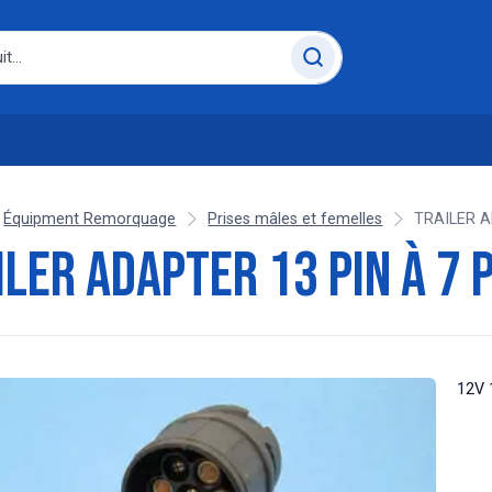
Équipment Remorquage
Prises mâles et femelles
TRAILER A
ILER ADAPTER 13 PIN À 7 
12V 