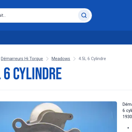
Démarreurs Hi Torque
Meadows
4.5L 6 Cylindre
L 6 Cylindre
Déma
6 cy
1930