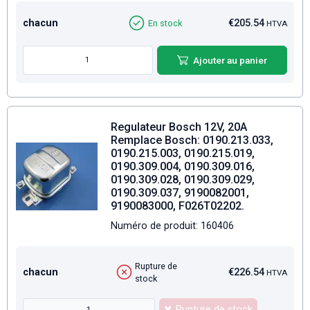
chacun
€205.54
En stock
HTVA
Ajouter au panier
Regulateur Bosch 12V, 20A
Remplace Bosch: 0190.213.033,
0190.215.003, 0190.215.019,
0190.309.004, 0190.309.016,
0190.309.028, 0190.309.029,
0190.309.037, 9190082001,
9190083000, F026T02202.
Numéro de produit: 160406
Rupture de
chacun
€226.54
HTVA
stock
Rupture de stock