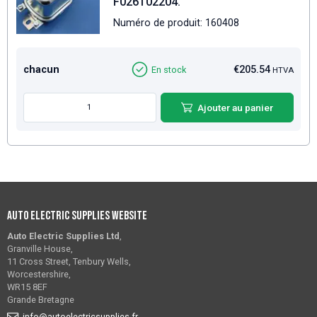
F026T02204.
Numéro de produit: 160408
chacun
€205.54
En stock
HTVA
Ajouter au panier
Auto Electric Supplies Website
Auto Electric Supplies Ltd
,
Granville House,
11 Cross Street, Tenbury Wells,
Worcestershire,
WR15 8EF
Grande Bretagne
info@autoelectricsupplies.fr