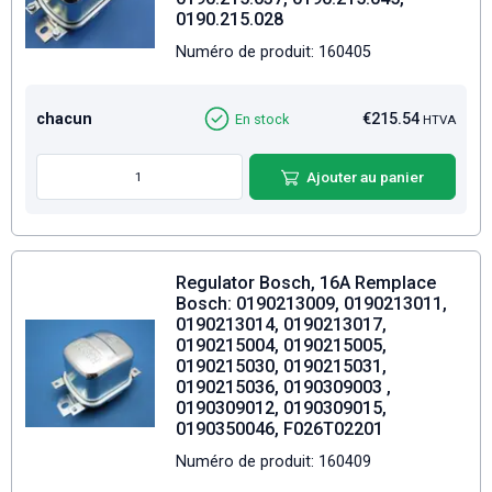
0190.215.028
Numéro de produit: 160405
chacun
€215.54
En stock
HTVA
Ajouter au panier
Regulator Bosch, 16A Remplace
Bosch: 0190213009, 0190213011,
0190213014, 0190213017,
0190215004, 0190215005,
0190215030, 0190215031,
0190215036, 0190309003 ,
0190309012, 0190309015,
0190350046, F026T02201
Numéro de produit: 160409