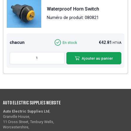
Waterproof Horn Switch
Numéro de produit: 080821
chacun
€42.81
En stock
HTVA
Ajouter au panier
Auto Electric Supplies Website
Auto Electric Supplies Ltd
,
Granville House,
11 Cross Street, Tenbury Wells,
Worcestershire,