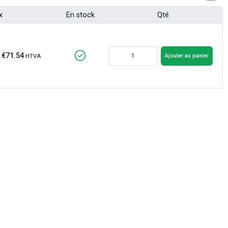
x
En stock
Qté
€71.54
Ajouter au panier
HTVA