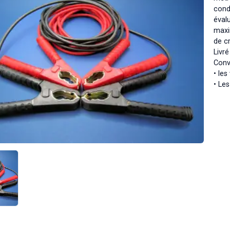
cond
éval
maxi
de c
Livr
Convi
• le
• Le