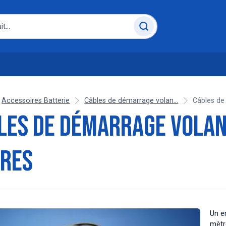
Accessoires Batterie
Câbles de démarrage volan...
Câbles de
les de démarrage volant
res
Un en
mètr