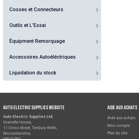
Cosses et Connecteurs
Outils et L'Essai
Équipment Remorquage
Accessoires Autoéléctriques
Liquidation du stock
Auto Electric Supplies Website
Aide aux achats
Auto Electric Supplies Ltd
,
Aide aux achats
Granville House,
Mon compte
11 Cross Street, Tenbury Wells,
Plan du site
Worcestershire,
WR15 8EF