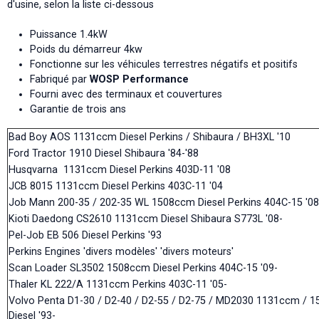
d'usine, selon la liste ci-dessous
Puissance 1.4kW
Poids du démarreur 4kw
Fonctionne sur les véhicules terrestres négatifs et positifs
Fabriqué par
WOSP Performance
Fourni avec des terminaux et couvertures
Garantie de trois ans
Bad Boy AOS 1131ccm Diesel Perkins / Shibaura / BH3XL '10
Ford Tractor 1910 Diesel Shibaura '84-'88
Husqvarna 1131ccm Diesel Perkins 403D-11 '08
JCB 8015 1131ccm Diesel Perkins 403C-11 '04
Job Mann 200-35 / 202-35 WL 1508ccm Diesel Perkins 404C-15 '08
Kioti Daedong CS2610 1131ccm Diesel Shibaura S773L '08-
Pel-Job EB 506 Diesel Perkins '93
Perkins Engines 'divers modèles' 'divers moteurs'
Scan Loader SL3502 1508ccm Diesel Perkins 404C-15 '09-
Thaler KL 222/A 1131ccm Perkins 403C-11 '05-
Volvo Penta D1-30 / D2-40 / D2-55 / D2-75 / MD2030 1131ccm /
Diesel '93-