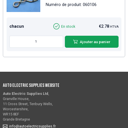
Numéro de produit: 060106
chacun
€2.78
En stock
HTVA
Ajouter au panier
Auto Electric Supplies Website
Auto Electric Supplies Ltd
,
Granville House,
11 Cross Street, Tenbury Wells,
Worcestershire,
WR15 8EF
Grande Bretagne
info@autoelectricsupplies.fr